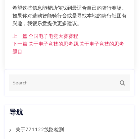
希望这些信息能帮助你找到最适合自己的骑行赛场。
如果你对选购智能骑行台或是寻找本地的骑行社团有
兴趣，我很乐意提供更多建议。
上一篇
全国电子电竞大赛赛程
下一篇
关于电子竞技的思考题,关于电子竞技的思考
题目
导航
关于771122线路检测