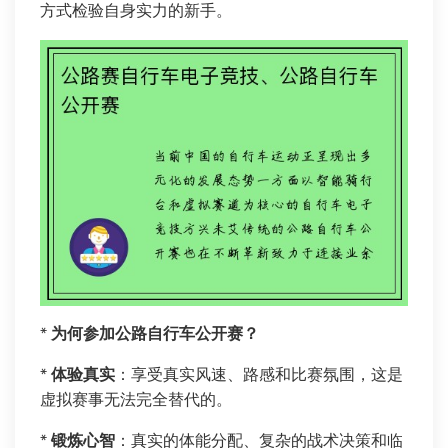
方式检验自身实力的新手。
*
为何参加公路自行车公开赛？
*
体验真实
：享受真实风速、路感和比赛氛围，这是
虚拟赛事无法完全替代的。
*
锻炼心智
：真实的体能分配、复杂的战术决策和临